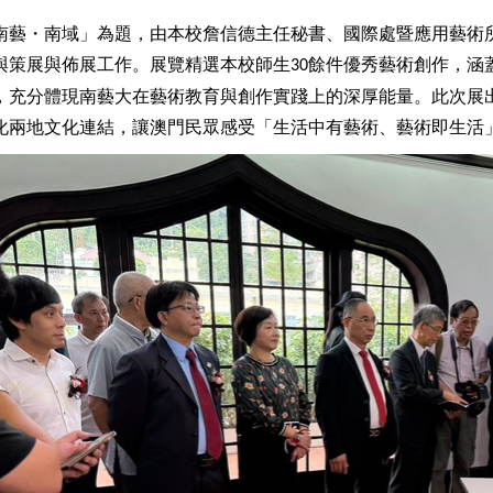
南藝・南域」為題，由本校詹信德主任秘書、國際處暨應用藝術
與策展與佈展工作。展覽精選本校師生
餘件優秀藝術創作，涵
30
，充分體現南藝大在藝術教育與創作實踐上的深厚能量。此次展
化兩地文化連結，讓澳門民眾感受「生活中有藝術、藝術即生活