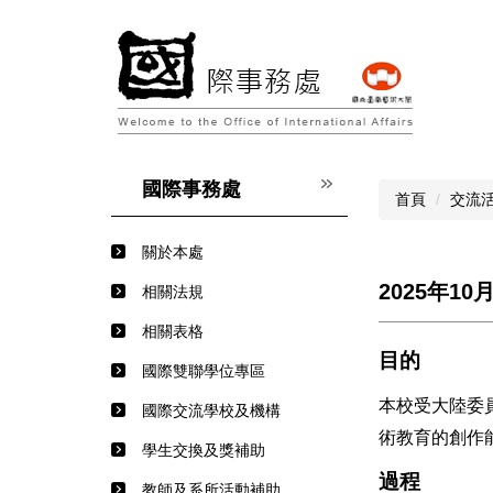
跳
到
主
要
內
容
區
國際事務處
首頁
交流
關於本處
2025年1
相關法規
相關表格
目的
國際雙聯學位專區
本校受大陸委
國際交流學校及機構
術教育的創作
學生交換及獎補助
過程
教師及系所活動補助